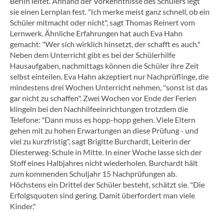
Berlin leitet. Anhand der Vorkenntnisse des Schülers legt
sie einen Lernplan fest. "Ich merke meist ganz schnell, ob ein
Schüler mitmacht oder nicht", sagt Thomas Reinert vom
Lernwerk. Ähnliche Erfahrungen hat auch Eva Hahn
gemacht: "Wer sich wirklich hinsetzt, der schafft es auch."
Neben dem Unterricht gibt es bei der Schülerhilfe
Hausaufgaben, nachmittags können die Schüler ihre Zeit
selbst einteilen. Eva Hahn akzeptiert nur Nachprüflinge, die
mindestens drei Wochen Unterricht nehmen, "sonst ist das
gar nicht zu schaffen". Zwei Wochen vor Ende der Ferien
klingeln bei den Nachhilfeeinrichtungen trotzdem die
Telefone: "Dann muss es hopp-hopp gehen. Viele Eltern
gehen mit zu hohen Erwartungen an diese Prüfung - und
viel zu kurzfristig", sagt Brigitte Burchardt, Leiterin der
Diesterweg-Schule in Mitte. In einer Woche lasse sich der
Stoff eines Halbjahres nicht wiederholen. Burchardt hält
zum kommenden Schuljahr 15 Nachprüfungen ab.
Höchstens ein Drittel der Schüler besteht, schätzt sie. "Die
Erfolgsquoten sind gering. Damit überfordert man viele
Kinder."