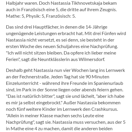
Halbjahr waren. Doch Nastassia Tikhnovetskaja bekam
auch in Französisch eine 5, die dritte auf ihrem Zeugnis.
Mathe: 5, Physik: 5, Französisch: 5.
Das sind drei Hauptfächer, in denen die 14-Jährige
ungenügende Leistungen erbracht hat. Mit drei Fünfen wird
Nastassia nicht versetzt, es sei denn, sie besteht in der
ersten Woche des neuen Schuljahres eine Nachprüfung.
"Ich will nicht sitzen bleiben. Da opfere ich lieber meine
Ferien", sagt die Neuntklässlerin aus Wilmersdorf.
Deshalb geht Nastassia nun vier Wochen lang ins Lernwerk
an der Fechnerstraße. Jeden Tag hat sie 90 Minuten
Einzelunterricht - während ihre Freunde im Spanienurlaub
sind, im Park in der Sonne liegen oder abends feiern gehen.
"Das ist natürlich bitter", sagt sie und lächelt, "aber ich habe
es mir ja selbst eingebrockt." Außer Nastassia bekommen
noch fünf weitere Kinder im Lernwerk den Crashkursus.
"Allein in meiner Klasse machen sechs Leute eine
Nachprüfung", sagt sie. Nastassia muss versuchen, aus der 5
in Mathe eine 4 zu machen, damit die anderen beiden