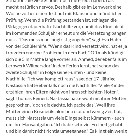
Situation, die viele Schüler noch nie erlebt haben. Das
macht natürlich nervös. Deshalb gibt es im Lernwerk eine
Woche vorher einen Testlauf mit Klausur und mündlicher
Prüfung. Wenn die Prüfung bestanden ist, schlagen die
Pädagogen dauerhafte Nachhilfe vor, damit das Kind nicht
im kommenden Schuljahr erneut um die Versetzung bangen
muss. "Das muss man langfristig angehen", sagt Eva Hahn
von der Schülerhilfe. "Wenn das Kind versetzt wird, hat es ja
trotzdem enorme Probleme in dem Fach." Oftmals kündigt
sich die 5 in Mathe lange vorher an. Ahmed, der ebenfalls im
Lernwerk Wilmersdorf in den Ferien lernt, hat schon das
zweite Schuljahr in Folge seine Fünfen - und keine
Nachhilfe. "Ich war komplett raus", sagt der 17-Jährige.
Nastassia hatte ebenfalls noch nie Nachhilfe. "Viele Kinder
erzählen ihren Eltern nicht von ihren schlechten Noten",
sagt Thomas Reinert. Nastassia hatte wohl mit ihrer Mutter
gesprochen, "doch die dachte, ich packe das". Weil ihre
Mutter einen Kosmetiksalon betreibt und wenig Zeit hat,
muss sich Nastassia um viele Dinge selbst kümmern - auch
um ihre Hausaufgaben. "Ich habe sehr viel Freiheit gehabt
und bin damit nicht richtig umgegangen." Es klingt ein wenig