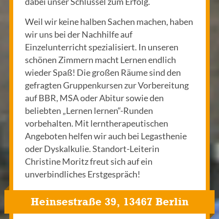
dabei unser Schlüssel zum Erfolg.
Weil wir keine halben Sachen machen, haben
wir uns bei der Nachhilfe auf
Einzelunterricht spezialisiert. In unseren
schönen Zimmern macht Lernen endlich
wieder Spaß! Die großen Räume sind den
gefragten Gruppenkursen zur Vorbereitung
auf BBR, MSA oder Abitur sowie den
beliebten „Lernen lernen“-Runden
vorbehalten. Mit lerntherapeutischen
Angeboten helfen wir auch bei Legasthenie
oder Dyskalkulie. Standort-Leiterin
Christine Moritz freut sich auf ein
unverbindliches Erstgespräch!
Heinsestraße 39, 13467 Berlin