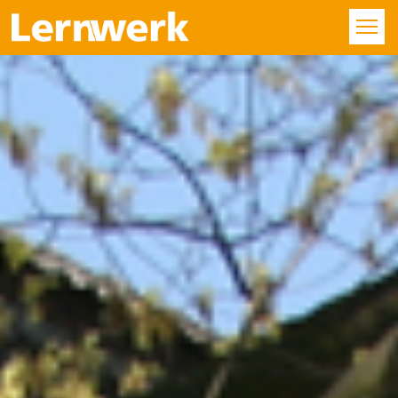
KURSE
FÄCHER
STANDORTE
ÜBER UNS
SERVICE
KONTAKT
LOGIN