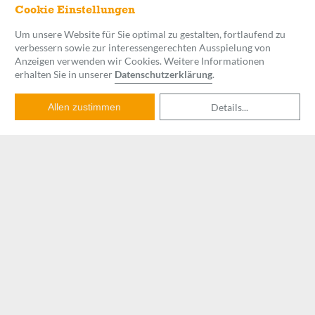
Cookie Einstellungen
Um unsere Website für Sie optimal zu gestalten, fortlaufend zu
LERNWERK
verbessern sowie zur interessengerechten Ausspielung von
REINICKENDORF
Anzeigen verwenden wir Cookies. Weitere Informationen
Heinsestraße 39, 13467 Berlin
erhalten Sie in unserer
Datenschutzerklärung
.
Details
...
Allen zustimmen
Lernwerk Nachhilfe
Lernwerk Nachhilfe & Integrative Lerntherapie