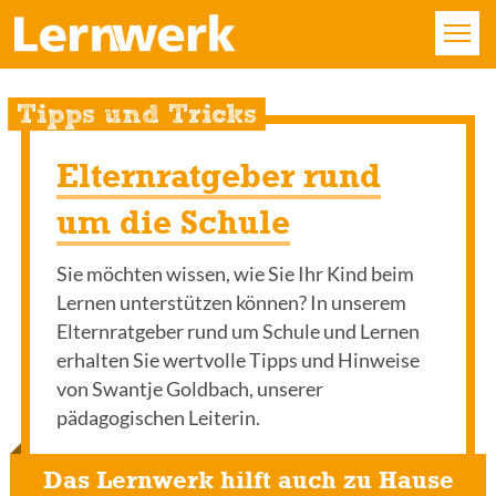
KURSE
Tipps und Tricks
FÄCHER
Elternratgeber rund
STANDORTE
um die Schule
ÜBER UNS
Sie möchten wissen, wie Sie Ihr Kind beim
Lernen unterstützen können? In unserem
SERVICE
Elternratgeber rund um Schule und Lernen
erhalten Sie wertvolle Tipps und Hinweise
KONTAKT
von Swantje Goldbach, unserer
pädagogischen Leiterin.
LOGIN
Das Lernwerk hilft auch zu Hause