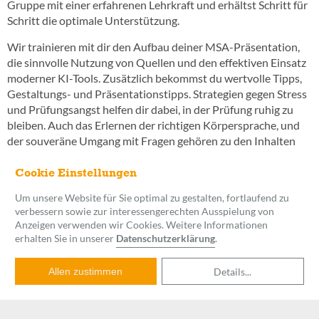
Gruppe mit einer erfahrenen Lehrkraft und erhältst Schritt für
Schritt die optimale Unterstützung.
Wir trainieren mit dir den Aufbau deiner MSA-Präsentation,
die sinnvolle Nutzung von Quellen und den effektiven Einsatz
moderner KI-Tools. Zusätzlich bekommst du wertvolle Tipps,
Gestaltungs- und Präsentationstipps. Strategien gegen Stress
und Prüfungsangst helfen dir dabei, in der Prüfung ruhig zu
bleiben. Auch das Erlernen der richtigen Körpersprache, und
der souveräne Umgang mit Fragen gehören zu den Inhalten
des Kurses.
Cookie Einstellungen
Am Ende der Kurswoche verfügst du über ein ausgereiftes
Konzept für deine Präsentation und das nötige
Um unsere Website für Sie optimal zu gestalten, fortlaufend zu
verbessern sowie zur interessengerechten Ausspielung von
Selbstvertrauen, um überzeugend vor der
Anzeigen verwenden wir Cookies. Weitere Informationen
Prüfungskommission zu bestehen. Der Kurs ist nicht dazu
erhalten Sie in unserer
Datenschutzerklärung
.
gedacht, deine gesamte Präsentation inhaltlich zu erarbeiten –
vielmehr unterstützen wir dich beim Feinschliff.
Details
...
Allen zustimmen
Jetzt buchen