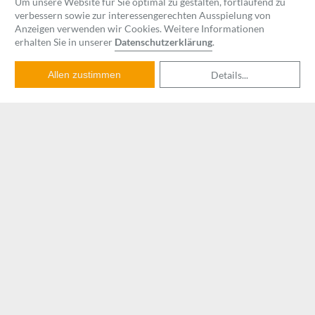
Um unsere Website für Sie optimal zu gestalten, fortlaufend zu
verbessern sowie zur interessengerechten Ausspielung von
Anzeigen verwenden wir Cookies. Weitere Informationen
erhalten Sie in unserer
Datenschutzerklärung
.
Details
...
Allen zustimmen
MSA-Vorbereitung
Mit dem bestandenen MSA (Mittlerer
Schulabschluss) sichert man sich die
beste Grundlage für einen
Ausbildungsberuf oder eine
Weiterführung der Schullaufbahn in der
Oberstufe. Bei uns gibt es die optimale
Prüfungsvorbereitung!