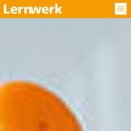
KURSE
FÄCHER
STANDORTE
ÜBER UNS
SERVICE
KONTAKT
LOGIN