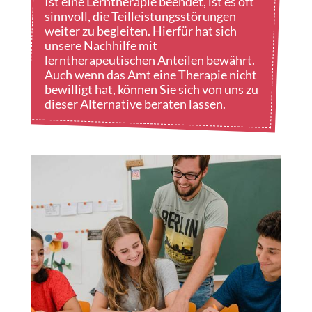
Ist eine Lerntherapie beendet, ist es oft
sinnvoll, die Teilleistungsstörungen
weiter zu begleiten. Hierfür hat sich
unsere Nachhilfe mit
lerntherapeutischen Anteilen bewährt.
Auch wenn das Amt eine Therapie nicht
bewilligt hat, können Sie sich von uns zu
dieser Alternative beraten lassen.