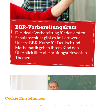
BBR-Vorbereitungs­kurs
Die ideale Vorbereitung für den ersten
Schulabschluss gibt es im Lernwerk.
Unsere BBR-Kurse für Deutsch und
Mathematik geben Ihrem Kind den
Überblick über alle prüfungsrelevanten
Themen.
Cookie Einstellungen