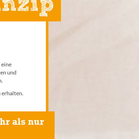
inzip
 eine
auen und
n.
 erhalten.
hr als nur