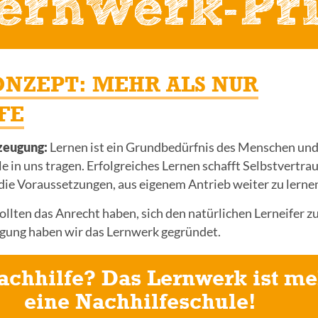
ernwerk-Pr
ONZEPT: MEHR ALS NUR
FE
zeugung:
Lernen ist ein Grundbedürfnis des Menschen und
lle in uns tragen. Erfolgreiches Lernen schafft Selbstvertr
die Voraussetzungen, aus eigenem Antrieb weiter zu lerne
llten das Anrecht haben, sich den natürlichen Lerneifer zu
gung haben wir das Lernwerk gegründet.
achhilfe? Das Lernwerk ist me
eine Nachhilfeschule!