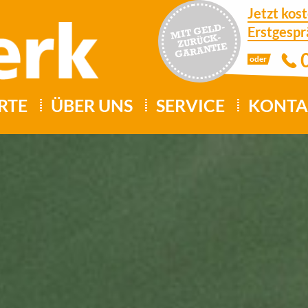
Jetzt kos
MIT
GELD-
Erstgespr
ZURÜCK-
GARANTIE
oder
RTE
ÜBER UNS
SERVICE
KONTA