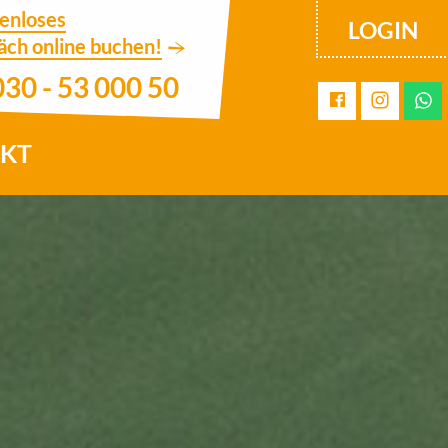
tenloses
LOGIN
äch online buchen!
030 - 53 000 50
KT