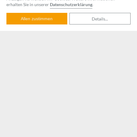
erhalten Sie in unserer
Datenschutzerklärung
.
Details
...
Allen zustimmen
LERNWERK STEGLITZ
Rothenburgstraße 32, 12165
Berlin
Lernwerk Nachhilfe
Lernwerk Nachhilfe & Integrative Lerntherapie