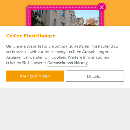
Cookie Einstellungen
Um unsere Website für Sie optimal zu gestalten, fortlaufend zu
verbessern sowie zur interessengerechten Ausspielung von
Anzeigen verwenden wir Cookies. Weitere Informationen
LERNWERK POTSDAM
erhalten Sie in unserer
Datenschutzerklärung
.
Hans-Thoma-Str. 13, 14467
Potsdam
Details
...
Allen zustimmen