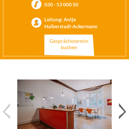
030 - 53 000 50
Leitung: Antje
Halberstadt-Ackermann
Gesprächstermin
buchen