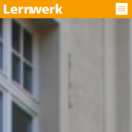
KURSE
FÄCHER
STANDORTE
ÜBER UNS
SERVICE
KONTAKT
LOGIN