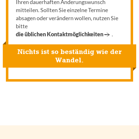
Ihren dauerhaften Änderungswunsch
mitteilen. Sollten Sie einzelne Termine
Jetzt kostenloses
absagen oder verändern wollen, nutzen Sie
Erstgespräch online buchen!
bitte
die üblichen Kontaktmöglichkeiten
.
030 - 53 000 50
Nichts ist so beständig wie der
Wandel.