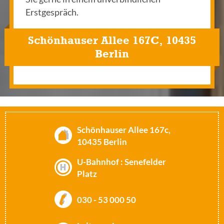
Erstgespräch.
Schönhauser Allee 167C, 10435
Berlin
Schönhauser Allee 167c,
10435 Berlin
U-Bahnhof : Senefelder
Platz
030 - 53 000 50