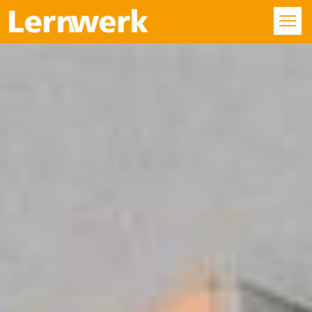
KURSE
FÄCHER
STANDORTE
ÜBER UNS
SERVICE
KONTAKT
LOGIN