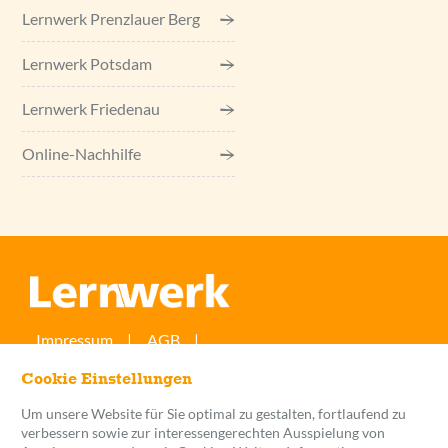
Lernwerk Prenzlauer Berg
Lernwerk Potsdam
Lernwerk Friedenau
Online-Nachhilfe
Impressum
AGB
Widerrufsbelehrung/-formular
Cookie Einstellungen
Datenschutzerklärung
Streitbeilegung
Verträge hier kündigen
Barrierefreiheit
Um unsere Website für Sie optimal zu gestalten, fortlaufend zu
Vertrag widerrufen
verbessern sowie zur interessengerechten Ausspielung von