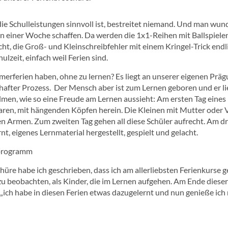
ie Schulleistungen sinnvoll ist, bestreitet niemand. Und man wunder
on einer Woche schaffen. Da werden die 1x1-Reihen mit Ballspielen
ht, die Groß- und Kleinschreibfehler mit einem Kringel-Trick endl
hulzeit, einfach weil Ferien sind.
merferien haben, ohne zu lernen? Es liegt an unserer eigenen Präg
hafter Prozess. Der Mensch aber ist zum Lernen geboren und er li
lmen, wie so eine Freude am Lernen aussieht: Am ersten Tag eine
waren, mit hängenden Köpfen herein. Die Kleinen mit Mutter oder V
 Armen. Zum zweiten Tag gehen all diese Schüler aufrecht. Am drit
rnt, eigenes Lernmaterial hergestellt, gespielt und gelacht.
re habe ich geschrieben, dass ich am allerliebsten Ferienkurse ge
 zu beobachten, als Kinder, die im Lernen aufgehen. Am Ende dies
„ich habe in diesen Ferien etwas dazugelernt und nun genieße ich m