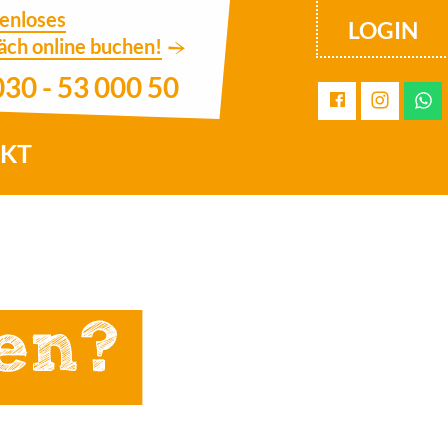
tenloses
LOGIN
äch online buchen!
030 - 53 000 50
KT
en?