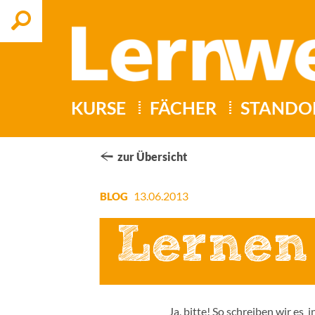
Suchen
KURSE
FÄCHER
STANDO
zur Übersicht
13.06.2013
BLOG
Lernen
Ja, bitte! So schreiben wir es 