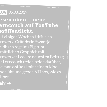
05.03.2019
LOG
esen üben! - neue
erncouch auf YouTube
eröffentlicht.
it einigen Wochen trifft sich
ernwerk-Gründerin Swantje
oldbach regelmäßig zum
mütlichen Gespräch mit
rnwerker Leo. Im neuesten Beitrag
r Lerncouch reden beide darüber,
e man optimal mit seinem Kind
sen übt und geben 6 Tipps, wie es
lingt.
ehr