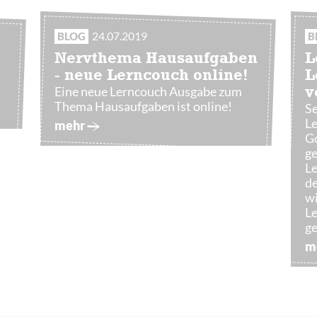
24.07.2019
BLOG
B
Nervthema Hausaufgaben
L
- neue Lerncouch online!
L
Eine neue Lerncouch Ausgabe zum
v
Thema Hausaufgaben ist online!
Se
L
mehr
G
ge
Le
de
wi
Le
ge
m