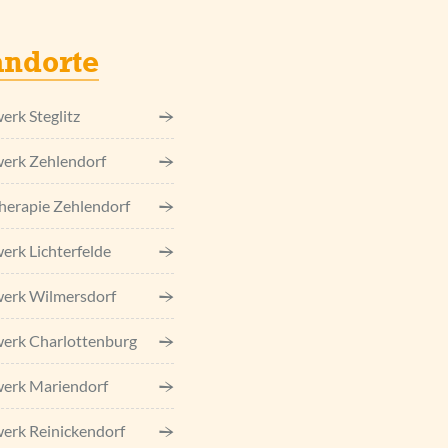
andorte
erk Steglitz
erk Zehlendorf
herapie Zehlendorf
erk Lichterfelde
erk Wilmersdorf
erk Charlottenburg
erk Mariendorf
erk Reinickendorf