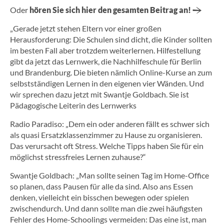
Oder
hören Sie sich hier den gesamten Beitrag an!
Jetzt kostenloses
„Gerade jetzt stehen Eltern vor einer großen
Erstgespräch online buchen!
Herausforderung: Die Schulen sind dicht, die Kinder sollten
im besten Fall aber trotzdem weiterlernen. Hilfestellung
030 - 53 000 50
gibt da jetzt das Lernwerk, die Nachhilfeschule für Berlin
und Brandenburg. Die bieten nämlich Online-Kurse an zum
selbstständigen Lernen in den eigenen vier Wänden. Und
wir sprechen dazu jetzt mit Swantje Goldbach. Sie ist
Pädagogische Leiterin des Lernwerks
Radio Paradiso: „Dem ein oder anderen fällt es schwer sich
als quasi Ersatzklassenzimmer zu Hause zu organisieren.
Das verursacht oft Stress. Welche Tipps haben Sie für ein
möglichst stressfreies Lernen zuhause?“
Swantje Goldbach: „Man sollte seinen Tag im Home-Office
so planen, dass Pausen für alle da sind. Also ans Essen
denken, vielleicht ein bisschen bewegen oder spielen
zwischendurch. Und dann sollte man die zwei häufigsten
Fehler des Home-Schoolings vermeiden: Das eine ist, man