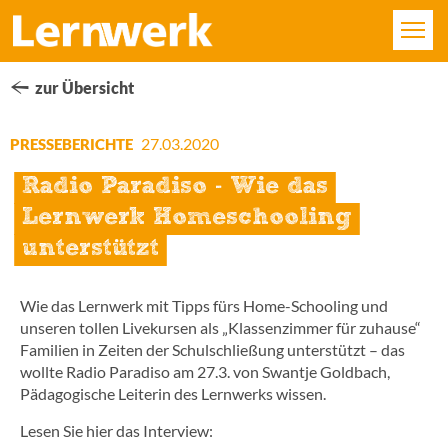
KURSE
zur Übersicht
FÄCHER
27.03.2020
PRESSEBERICHTE
Radio Paradiso - Wie das
STANDORTE
Lernwerk Homeschooling
ÜBER UNS
unterstützt
SERVICE
Wie das Lernwerk mit Tipps fürs Home-Schooling und
unseren tollen Livekursen als „Klassenzimmer für zuhause“
KONTAKT
Familien in Zeiten der Schulschließung unterstützt – das
wollte Radio Paradiso am 27.3. von Swantje Goldbach,
Pädagogische Leiterin des Lernwerks wissen.
LOGIN
Lesen Sie hier das Interview: