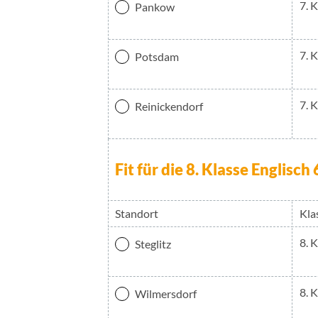
7. 
Pankow
7. 
Potsdam
7. 
Reinickendorf
Fit für die 8. Klasse Englisc
Standort
Kla
8. 
Steglitz
8. 
Wilmersdorf