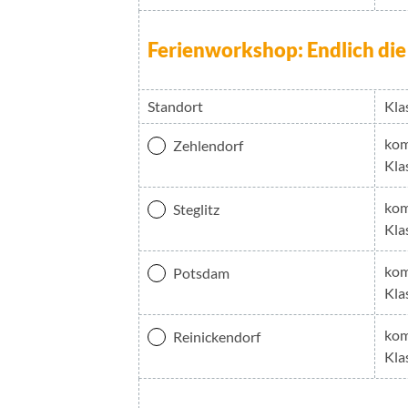
Ferienworkshop: Endlich die
Standort
Kla
kom
Zehlendorf
Kla
kom
Steglitz
Kla
kom
Potsdam
Kla
kom
Reinickendorf
Kla