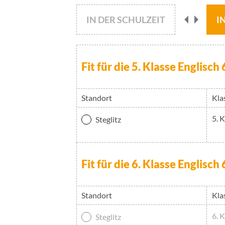
Wählen Sie einen Kurs aus.
IN DER SCHULZEIT
I
Fit für die 5. Klasse Englisc
Standort
Kla
5. 
Steglitz
Fit für die 6. Klasse Englisc
Standort
Kla
6. 
Steglitz