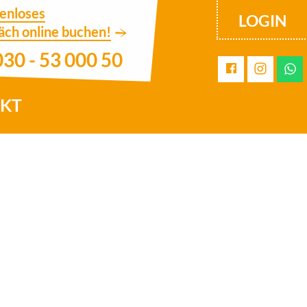
tenloses
LOGIN
äch online buchen!
030 - 53 000 50
KT