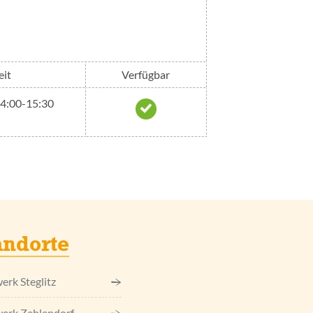
eit
Verfügbar
 14:00-15:30
andorte
erk Steglitz
erk Zehlendorf