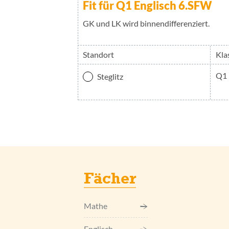
Fit für Q1 Englisch 6.SFW
GK und LK wird binnendifferenziert.
Standort
Kla
Q1
Steglitz
Fächer
Mathe
Englisch