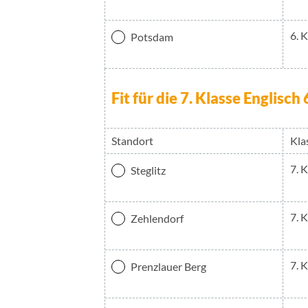
6. 
Potsdam
Fit für die 7. Klasse Englisc
Standort
Kla
7. 
Steglitz
7. 
Zehlendorf
7. 
Prenzlauer Berg