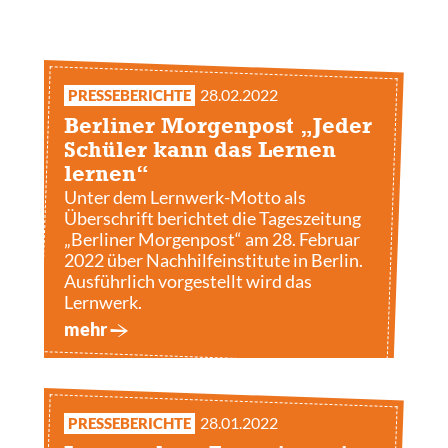
Jetzt kostenloses
Erstgespräch online buchen!
28.02.2022
PRESSEBERICHTE
030 - 53 000 50
Berliner Morgenpost „Jeder
Schüler kann das Lernen
lernen“
Unter dem Lernwerk-Motto als
Überschrift berichtet die Tageszeitung
„Berliner Morgenpost“ am 28. Februar
2022 über Nachhilfeinstitute in Berlin.
Ausführlich vorgestellt wird das
Lernwerk.
mehr
28.01.2022
PRESSEBERICHTE