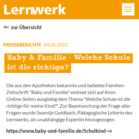
KURSE
zur Übersicht
FÄCHER
04.05.2021
PRESSEBERICHTE
Baby & Familie - Welche Schule
STANDORTE
ist die richtige?
ÜBER UNS
Die aus den Apotheken bekannte und beliebte Familien-
SERVICE
Zeitschrift "Baby und Familie" widmet sich auf ihren
Online-Seiten ausgiebig dem Thema "Welche Schule ist die
KONTAKT
richtige für meine Kind?". Zur Beantwortung der Frage aller
Fragen wurde Swantje Goldbach, Pädagogische Leiterin des
Lernwerks, als unabhängige Expertin hinzugezogen.
LOGIN
https://www.baby-und-familie.de/Schulkind