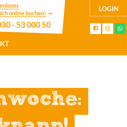
tenloses
LOGIN
äch online buchen!
030 - 53 000 50
KT
enwoche: