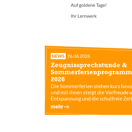
Auf goldene Tage!
Ihr Lernwerk
26.06.2026
NEWS
Zeugnissprechstunde &
Sommerferienprogramm
2026
Die Sommerferien stehen kurz bevo
und mit ihnen steigt die Vorfreude 
Entspannung und die schulfreie Zeit
mehr