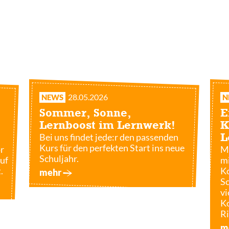
28.05.2026
NEWS
N
Sommer, Sonne,
E
Lernboost im Lernwerk!
K
Bei uns findet jede:r den passenden
L
Kurs für den perfekten Start ins neue
r
Ma
Schuljahr.
auf
mi
.
Ko
mehr
Sc
vi
Ko
Ri
m