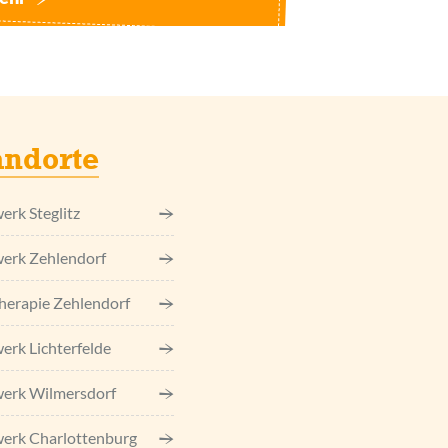
andorte
erk Steglitz
erk Zehlendorf
herapie Zehlendorf
erk Lichterfelde
erk Wilmersdorf
erk Charlottenburg