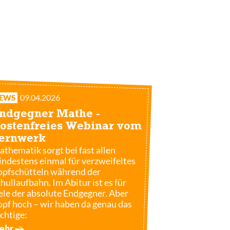
09.04.2026
EWS
ndgegner Mathe -
ostenfreies Webinar vom
ernwerk
thematik sorgt bei fast allen
ndestens einmal für verzweifeltes
pfschütteln während der
hullaufbahn. Im Abitur ist es für
ele der absolute Endgegner. Aber
pf hoch – wir haben da genau das
chtige:
ehr