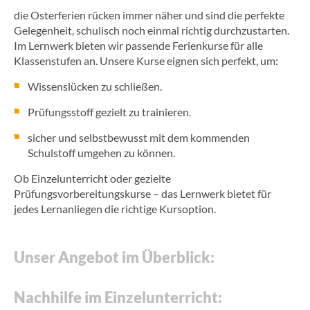
die Osterferien rücken immer näher und sind die perfekte
Gelegenheit, schulisch noch einmal richtig durchzustarten.
Jetzt kostenloses
Im Lernwerk bieten wir passende Ferienkurse für alle
Erstgespräch online buchen!
Klassenstufen an. Unsere Kurse eignen sich perfekt, um:
030 - 53 000 50
Wissenslücken zu schließen.
Prüfungsstoff gezielt zu trainieren.
sicher und selbstbewusst mit dem kommenden
Schulstoff umgehen zu können.
Ob Einzelunterricht oder gezielte
Prüfungsvorbereitungskurse – das Lernwerk bietet für
jedes Lernanliegen die richtige Kursoption.
Unser Angebot im Überblick:
Nachhilfe im Einzelunterricht: