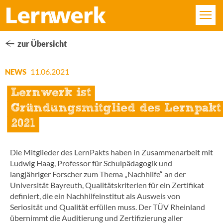
KURSE
zur Übersicht
FÄCHER
11.06.2021
NEWS
Lernwerk ist
STANDORTE
Gründungsmitglied des Lernpakt
ÜBER UNS
2021
SERVICE
Die Mitglieder des LernPakts haben in Zusammenarbeit mit
Ludwig Haag, Professor für Schulpädagogik und
KONTAKT
langjähriger Forscher zum Thema „Nachhilfe“ an der
Universität Bayreuth, Qualitätskriterien für ein Zertifikat
definiert, die ein Nachhilfeinstitut als Ausweis von
Seriosität und Qualität erfüllen muss. Der TÜV Rheinland
LOGIN
übernimmt die Auditierung und Zertifizierung aller