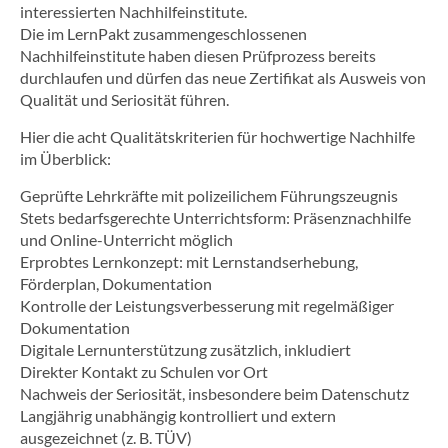
interessierten Nachhilfeinstitute.
Die im LernPakt zusammengeschlossenen
Jetzt kostenloses
Nachhilfeinstitute haben diesen Prüfprozess bereits
Erstgespräch online buchen!
durchlaufen und dürfen das neue Zertifikat als Ausweis von
Qualität und Seriosität führen.
030 - 53 000 50
Hier die acht Qualitätskriterien für hochwertige Nachhilfe
im Überblick:
Geprüfte Lehrkräfte mit polizeilichem Führungszeugnis
Stets bedarfsgerechte Unterrichtsform: Präsenznachhilfe
und Online-Unterricht möglich
Erprobtes Lernkonzept: mit Lernstandserhebung,
Förderplan, Dokumentation
Kontrolle der Leistungsverbesserung mit regelmäßiger
Dokumentation
Digitale Lernunterstützung zusätzlich, inkludiert
Direkter Kontakt zu Schulen vor Ort
Nachweis der Seriosität, insbesondere beim Datenschutz
Langjährig unabhängig kontrolliert und extern
ausgezeichnet (z. B. TÜV)