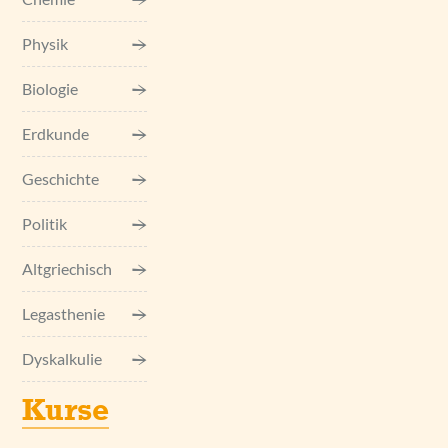
Physik
Jetzt kostenloses
Erstgespräch online buchen!
Biologie
030 - 53 000 50
Erdkunde
Geschichte
Politik
Altgriechisch
Legasthenie
Dyskalkulie
Kurse