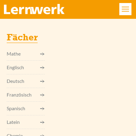
KURSE
Fächer
FÄCHER
Mathe
STANDORTE
Englisch
ÜBER UNS
Deutsch
SERVICE
Französisch
KONTAKT
Spanisch
Latein
LOGIN
Chemie