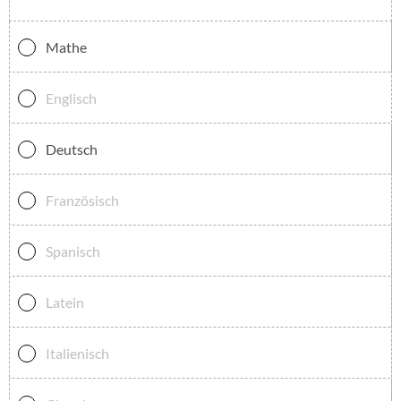
Jetzt kostenloses
Mathe
Erstgespräch online buchen!
Englisch
030 - 53 000 50
Deutsch
Französisch
Spanisch
Latein
Italienisch